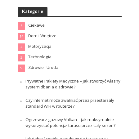
Kategorie
Ciekawe
6
Dom i Wnętrze
14
Motoryzacja
4
Technologia
3
Zdrowie i Uroda
9
Prywatne Pakiety Medyczne – jak stworzyć własny
system dbania o zdrowie?
Czy internet może zwalniać przez przestarzały
standard WiFi w routerze?
Ogrzewacz gazowy Vulkan – jak maksymalnie
wykorzystać potencjał tarasu przez cały sezon?
Jak dobrać meble ogrodowe do tarasu przy