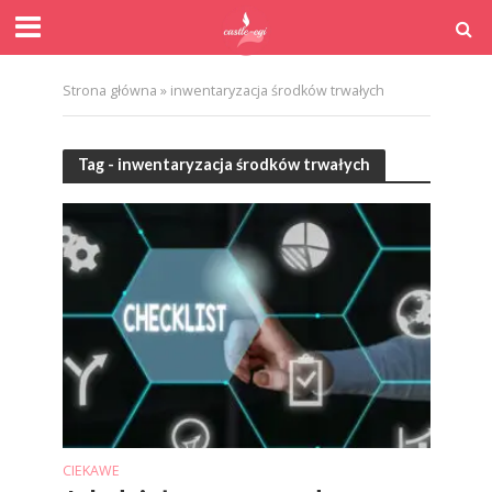
Strona główna
»
inwentaryzacja środków trwałych
Tag - inwentaryzacja środków trwałych
CIEKAWE