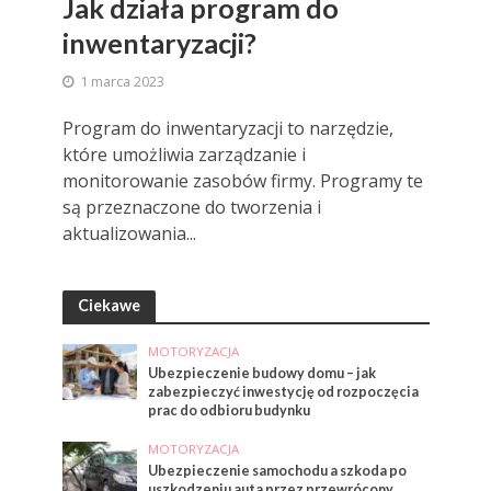
Jak działa program do
inwentaryzacji?
1 marca 2023
Program do inwentaryzacji to narzędzie,
które umożliwia zarządzanie i
monitorowanie zasobów firmy. Programy te
są przeznaczone do tworzenia i
aktualizowania...
Ciekawe
MOTORYZACJA
Ubezpieczenie budowy domu – jak
zabezpieczyć inwestycję od rozpoczęcia
prac do odbioru budynku
MOTORYZACJA
Ubezpieczenie samochodu a szkoda po
uszkodzeniu auta przez przewrócony