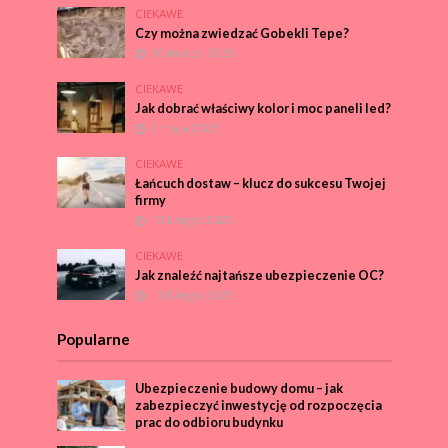
CIEKAWE
Czy można zwiedzać Gobekli Tepe?
20 marca 2025
CIEKAWE
Jak dobrać właściwy kolor i moc paneli led?
6 maja 2023
CIEKAWE
Łańcuch dostaw – klucz do sukcesu Twojej
firmy
18 lutego 2023
CIEKAWE
Jak znaleźć najtańsze ubezpieczenie OC?
13 lutego 2023
Popularne
Ubezpieczenie budowy domu – jak
zabezpieczyć inwestycję od rozpoczęcia
prac do odbioru budynku