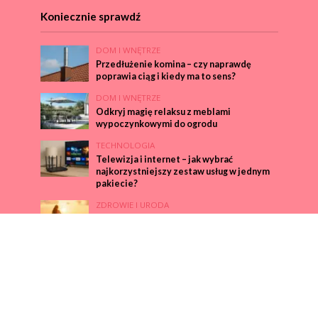
Koniecznie sprawdź
DOM I WNĘTRZE
Przedłużenie komina – czy naprawdę
poprawia ciąg i kiedy ma to sens?
DOM I WNĘTRZE
Odkryj magię relaksu z meblami
wypoczynkowymi do ogrodu
TECHNOLOGIA
Telewizja i internet – jak wybrać
najkorzystniejszy zestaw usług w jednym
pakiecie?
ZDROWIE I URODA
Ubezpieczenie szkolne: Czuj się
bezpiecznie, kiedy Twoje dziecko jest w
szkole
CIEKAWE
Łańcuch dostaw – klucz do sukcesu Twojej
firmy