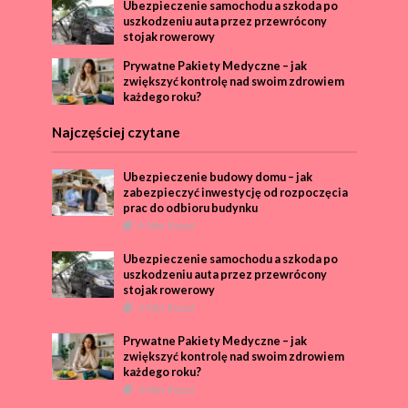
Ubezpieczenie samochodu a szkoda po
uszkodzeniu auta przez przewrócony
stojak rowerowy
Prywatne Pakiety Medyczne – jak
zwiększyć kontrolę nad swoim zdrowiem
każdego roku?
Najczęściej czytane
Ubezpieczenie budowy domu – jak
zabezpieczyć inwestycję od rozpoczęcia
prac do odbioru budynku
4 Min Read
Ubezpieczenie samochodu a szkoda po
uszkodzeniu auta przez przewrócony
stojak rowerowy
2 Min Read
Prywatne Pakiety Medyczne – jak
zwiększyć kontrolę nad swoim zdrowiem
każdego roku?
3 Min Read