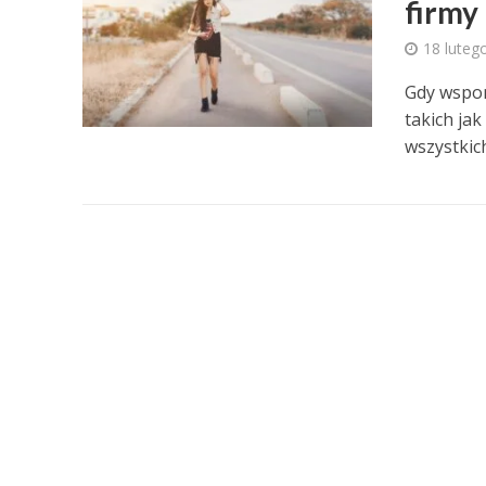
firmy
18 luteg
Gdy wspom
takich ja
wszystkich