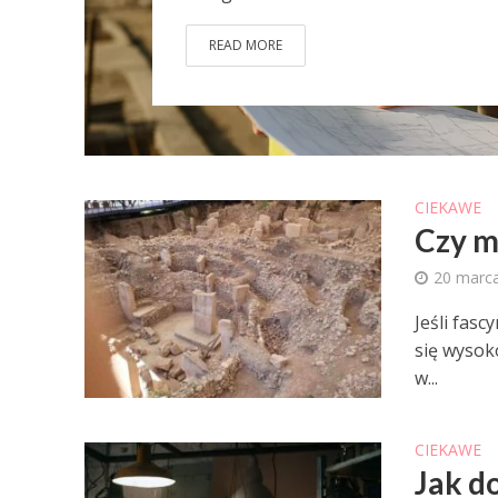
READ MORE
CIEKAWE
Czy m
20 marc
Jeśli fasc
się wysok
w...
CIEKAWE
Jak d