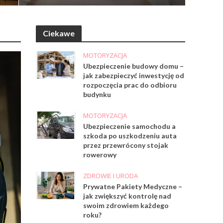
Ciekawe
MOTORYZACJA
Ubezpieczenie budowy domu –
jak zabezpieczyć inwestycję od
rozpoczęcia prac do odbioru
budynku
MOTORYZACJA
Ubezpieczenie samochodu a
szkoda po uszkodzeniu auta
przez przewrócony stojak
rowerowy
ZDROWIE I URODA
Prywatne Pakiety Medyczne –
jak zwiększyć kontrolę nad
swoim zdrowiem każdego
roku?