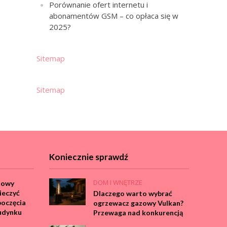
Porównanie ofert internetu i
abonamentów GSM – co opłaca się w
2025?
Sitemap
Sitemap
Koniecznie sprawdź
DOM I WNĘTRZE
dowy
ieczyć
Dlaczego warto wybrać
poczęcia
ogrzewacz gazowy Vulkan?
udynku
Przewaga nad konkurencją