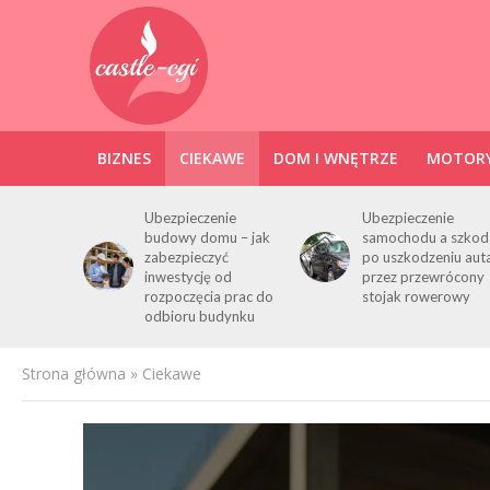
BIZNES
CIEKAWE
DOM I WNĘTRZE
MOTORY
Ubezpieczenie
Ubezpieczenie
budowy domu – jak
samochodu a szkod
zabezpieczyć
po uszkodzeniu aut
inwestycję od
przez przewrócony
rozpoczęcia prac do
stojak rowerowy
odbioru budynku
Strona główna
»
Ciekawe