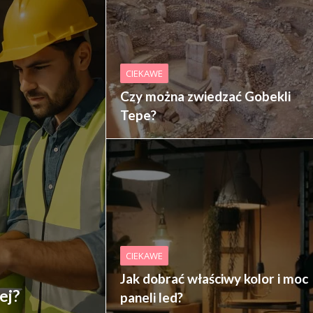
CIEKAWE
Czy można zwiedzać Gobekli
Tepe?
CIEKAWE
Jak dobrać właściwy kolor i moc
ej?
paneli led?