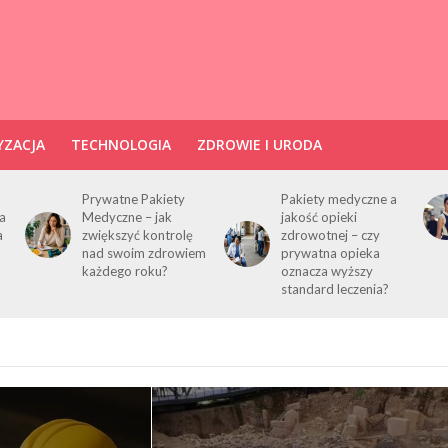
ZACJA
TECHNOLOGIA
ZDROWIE I URODA
Prywatne Pakiety
Pakiety medyczne a
a
Medyczne – jak
jakość opieki
a
zwiększyć kontrolę
zdrowotnej – czy
nad swoim zdrowiem
prywatna opieka
każdego roku?
oznacza wyższy
standard leczenia?