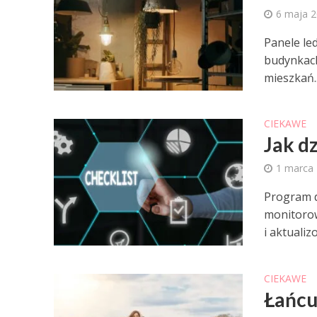
6 maja 
Panele led
budynkach 
mieszkań..
CIEKAWE
Jak d
1 marca
Program d
monitorow
i aktualiz
CIEKAWE
Łańcu