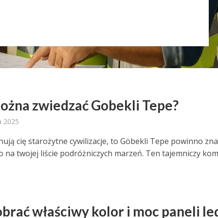
ożna zwiedzać Gobekli Tepe?
a 2025
ynują cię starożytne cywilizacje, to Göbekli Tepe powinno zna
o na twojej liście podróżniczych marzeń. Ten tajemniczy ko
obrać właściwy kolor i moc paneli le