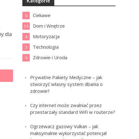
Kategorie
Ciekawe
6
Dom i Wnętrze
h
14
y dla
Motoryzacja
4
Technologia
3
Zdrowie i Uroda
9
Prywatne Pakiety Medyczne – jak
stworzyć własny system dbania o
zdrowie?
Czy internet może zwalniać przez
przestarzały standard WiFi w routerze?
Ogrzewacz gazowy Vulkan – jak
maksymalnie wykorzystać potencjał