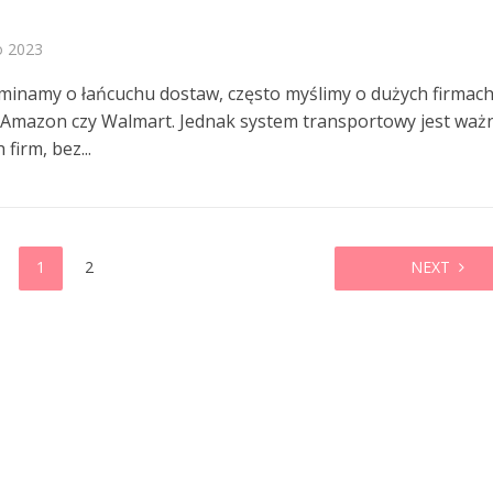
o 2023
inamy o łańcuchu dostaw, często myślimy o dużych firmac
k Amazon czy Walmart. Jednak system transportowy jest ważn
 firm, bez...
1
2
NEXT