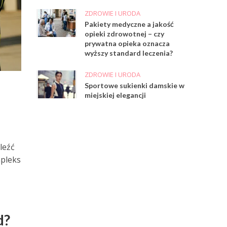
ZDROWIE I URODA
Pakiety medyczne a jakość
opieki zdrowotnej – czy
prywatna opieka oznacza
wyższy standard leczenia?
ZDROWIE I URODA
Sportowe sukienki damskie w
miejskiej elegancji
leźć
mpleks
d?