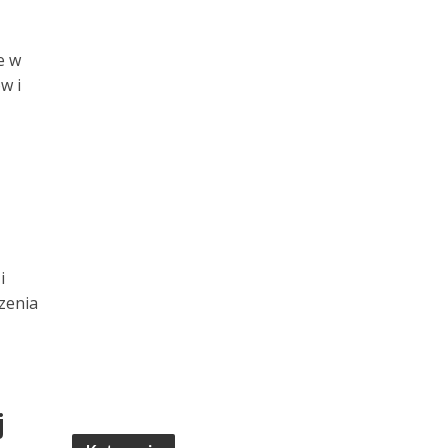
e w
w i
i
zenia
j