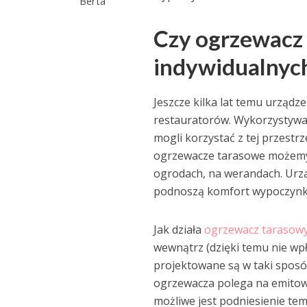
Berta
Czy ogrzewacz 
indywidualnyc
Jeszcze kilka lat temu urządz
restauratorów. Wykorzystywal
mogli korzystać z tej przestrz
ogrzewacze tarasowe możemy 
ogrodach, na werandach. Urzą
podnoszą komfort wypoczynku 
Jak działa
ogrzewacz tarasow
wewnątrz (dzięki temu nie w
projektowane są w taki sposób
ogrzewacza polega na emitowa
możliwe jest podniesienie tem