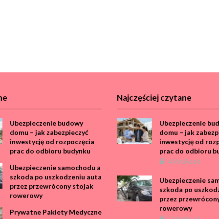
ne
Najczęściej czytane
Ubezpieczenie budowy
Ubezpieczenie bu
domu – jak zabezpieczyć
domu – jak zabezp
inwestycję od rozpoczęcia
inwestycję od roz
prac do odbioru budynku
prac do odbioru b
4 Min Read
Ubezpieczenie samochodu a
szkoda po uszkodzeniu auta
Ubezpieczenie sa
przez przewrócony stojak
szkoda po uszkod
rowerowy
przez przewrócony
rowerowy
Prywatne Pakiety Medyczne
2 Min Read