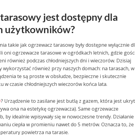
tarasowy jest dostępny dla
h użytkowników?
enia takie jak ogrzewacz tarasowy były dostępne wyłącznie d
i oni ogrzewacze tarasowe w ogródkach letnich, gdzie gośc
eni również podczas chłodniejszych dni i wieczorów. Dzisiaj
wykorzystać również przy naszych domach: na tarasach, w
dzenia te są proste w obsłudze, bezpieczne i skutecznie
w czasie chłodniejszych wieczorów końca lata.
y
? Urządzenie to zasilane jest butlą z gazem, która jest ukry
pływa ona na estetykę ogrzewacza). Same ogrzewacze
, by idealnie wpisywały się w nowoczesne trendy. Działanie
niu ciepła w promieniu nawet do 5 metrów. Oznacza to, że
peratury powietrza na tarasie.