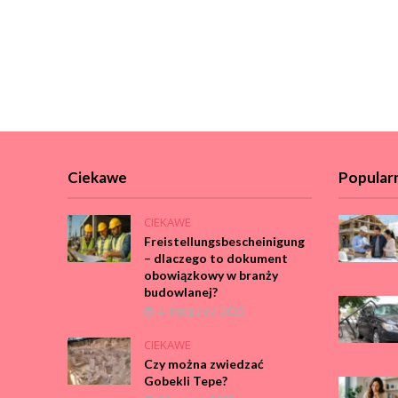
Ciekawe
Popular
CIEKAWE
Freistellungsbescheinigung
– dlaczego to dokument
obowiązkowy w branży
budowlanej?
4 listopada 2025
CIEKAWE
Czy można zwiedzać
Gobekli Tepe?