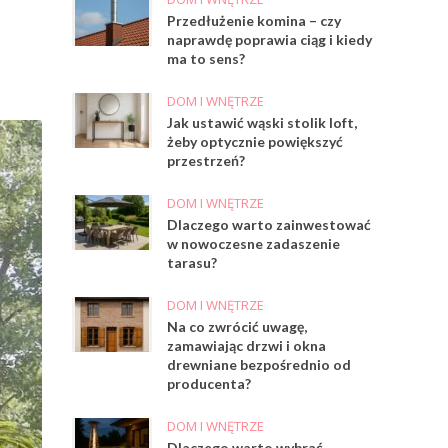
Przedłużenie komina – czy
naprawdę poprawia ciąg i kiedy
ma to sens?
DOM I WNĘTRZE
Jak ustawić wąski stolik loft,
żeby optycznie powiększyć
przestrzeń?
DOM I WNĘTRZE
Dlaczego warto zainwestować
w nowoczesne zadaszenie
tarasu?
DOM I WNĘTRZE
Na co zwrócić uwagę,
zamawiając drzwi i okna
drewniane bezpośrednio od
producenta?
DOM I WNĘTRZE
Dlaczego warto wybrać