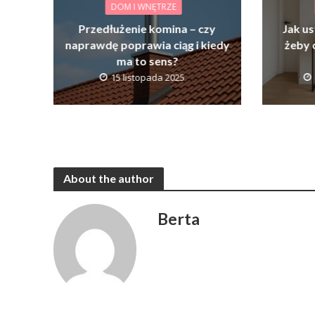
DOM I WNĘTRZE
Przedłużenie komina – czy
Jak us
naprawdę poprawia ciąg i kiedy
żeby 
ma to sens?
15 listopada 2025
About the author
Berta