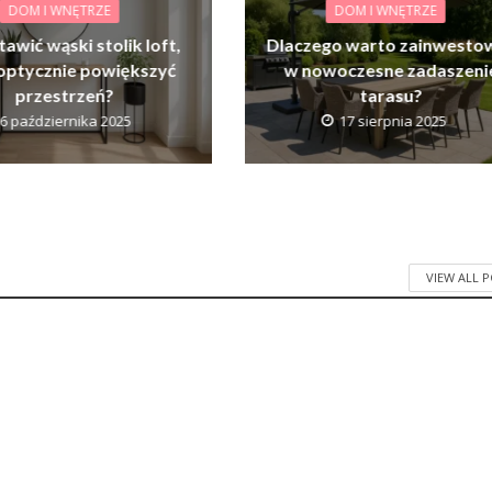
DOM I WNĘTRZE
DOM I WNĘTRZE
tawić wąski stolik loft,
Dlaczego warto zainwesto
optycznie powiększyć
w nowoczesne zadaszeni
przestrzeń?
tarasu?
6 października 2025
17 sierpnia 2025
VIEW ALL 