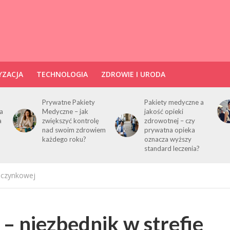
ZACJA
TECHNOLOGIA
ZDROWIE I URODA
Prywatne Pakiety
Pakiety medyczne a
a
Medyczne – jak
jakość opieki
a
zwiększyć kontrolę
zdrowotnej – czy
nad swoim zdrowiem
prywatna opieka
każdego roku?
oznacza wyższy
standard leczenia?
oczynkowej
– niezbędnik w strefie