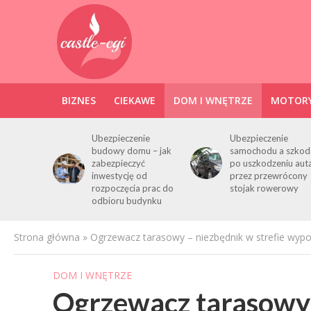
BIZNES
CIEKAWE
DOM I WNĘTRZE
MOTORY
Ubezpieczenie
Ubezpieczenie
budowy domu – jak
samochodu a szkod
zabezpieczyć
po uszkodzeniu aut
inwestycję od
przez przewrócony
rozpoczęcia prac do
stojak rowerowy
odbioru budynku
Strona główna
»
Ogrzewacz tarasowy – niezbędnik w strefie wyp
DOM I WNĘTRZE
Ogrzewacz tarasowy 