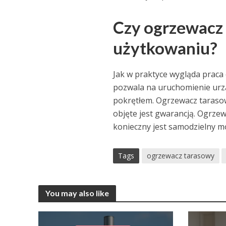
Czy ogrzewacz 
użytkowaniu?
Jak w praktyce wygląda praca
pozwala na uruchomienie ur
pokrętłem. Ogrzewacz taraso
objęte jest gwarancją. Ogrze
konieczny jest samodzielny mo
Tags
ogrzewacz tarasowy
You may also like