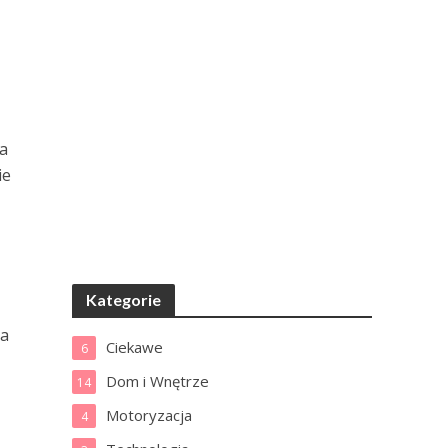
la
ie
Kategorie
ta
Ciekawe
6
Dom i Wnętrze
14
Motoryzacja
4