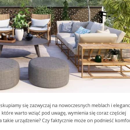
skupiamy się zazwyczaj na nowoczesnych meblach i eleganc
które warto wziąć pod uwagę, wymienia się coraz częściej
ła takie urządzenie? Czy faktycznie może on podnieść komfo