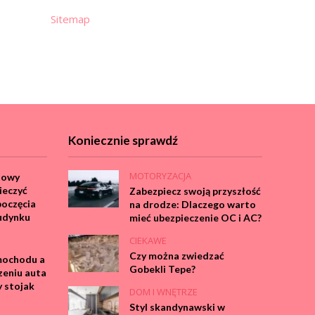
Sitemap
Koniecznie sprawdź
MOTORYZACJA
dowy
ieczyć
Zabezpiecz swoją przyszłość
poczęcia
na drodze: Dlaczego warto
udynku
mieć ubezpieczenie OC i AC?
CIEKAWE
Czy można zwiedzać
mochodu a
Gobekli Tepe?
zeniu auta
 stojak
DOM I WNĘTRZE
Styl skandynawski w