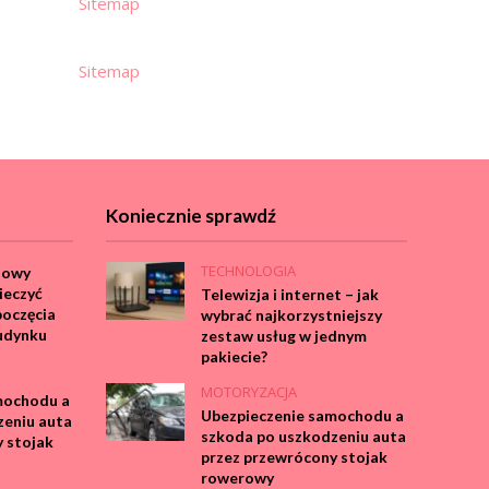
Sitemap
Sitemap
Koniecznie sprawdź
TECHNOLOGIA
dowy
ieczyć
Telewizja i internet – jak
poczęcia
wybrać najkorzystniejszy
udynku
zestaw usług w jednym
pakiecie?
MOTORYZACJA
mochodu a
Ubezpieczenie samochodu a
zeniu auta
szkoda po uszkodzeniu auta
 stojak
przez przewrócony stojak
rowerowy