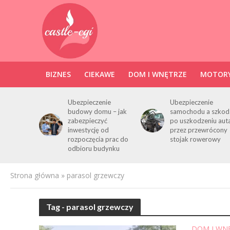
BIZNES
CIEKAWE
DOM I WNĘTRZE
MOTORY
Ubezpieczenie
Ubezpieczenie
budowy domu – jak
samochodu a szkod
zabezpieczyć
po uszkodzeniu aut
inwestycję od
przez przewrócony
rozpoczęcia prac do
stojak rowerowy
odbioru budynku
Strona główna
»
parasol grzewczy
Tag - parasol grzewczy
DOM I WN