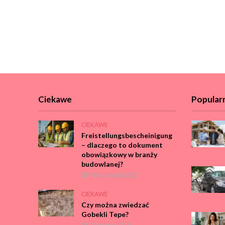
Ciekawe
Popular
CIEKAWE
Freistellungsbescheinigung
– dlaczego to dokument
obowiązkowy w branży
budowlanej?
4 listopada 2025
CIEKAWE
Czy można zwiedzać
Gobekli Tepe?