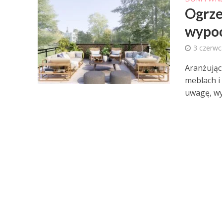
Ogrze
wypo
3 czerwc
Aranżując
meblach i
uwagę, wym