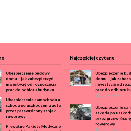
ne
Najczęściej czytane
Ubezpieczenie budowy
Ubezpieczenie bu
domu – jak zabezpieczyć
domu – jak zabezp
inwestycję od rozpoczęcia
inwestycję od roz
prac do odbioru budynku
prac do odbioru b
4 Min Read
Ubezpieczenie samochodu a
szkoda po uszkodzeniu auta
Ubezpieczenie sa
przez przewrócony stojak
szkoda po uszkod
rowerowy
przez przewrócony
rowerowy
Prywatne Pakiety Medyczne
2 Min Read