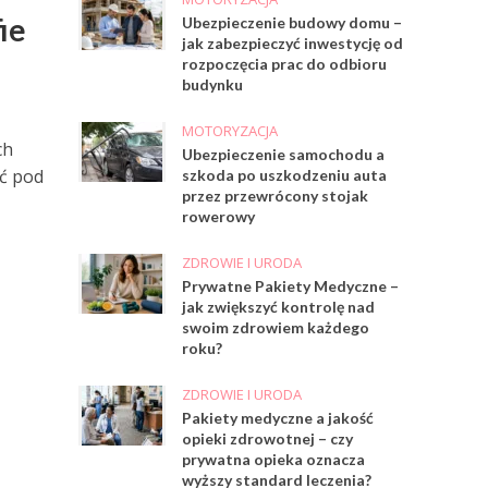
ie
Ubezpieczenie budowy domu –
jak zabezpieczyć inwestycję od
rozpoczęcia prac do odbioru
budynku
MOTORYZACJA
ch
Ubezpieczenie samochodu a
ąć pod
szkoda po uszkodzeniu auta
przez przewrócony stojak
rowerowy
ZDROWIE I URODA
Prywatne Pakiety Medyczne –
jak zwiększyć kontrolę nad
swoim zdrowiem każdego
roku?
ZDROWIE I URODA
Pakiety medyczne a jakość
opieki zdrowotnej – czy
prywatna opieka oznacza
wyższy standard leczenia?