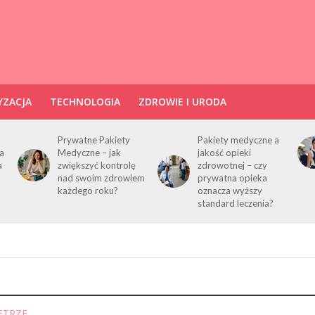
ZACJA
TECHNOLOGIA
ZDROWIE I URODA
Prywatne Pakiety
Pakiety medyczne a
a
Medyczne – jak
jakość opieki
a
zwiększyć kontrolę
zdrowotnej – czy
nad swoim zdrowiem
prywatna opieka
każdego roku?
oznacza wyższy
standard leczenia?
ĘTRZE