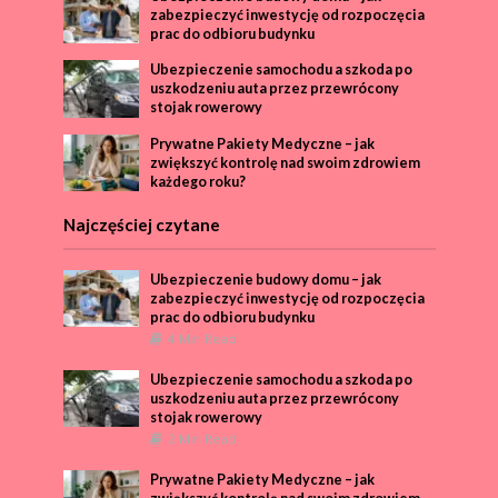
zabezpieczyć inwestycję od rozpoczęcia
prac do odbioru budynku
Ubezpieczenie samochodu a szkoda po
uszkodzeniu auta przez przewrócony
stojak rowerowy
Prywatne Pakiety Medyczne – jak
zwiększyć kontrolę nad swoim zdrowiem
każdego roku?
Najczęściej czytane
Ubezpieczenie budowy domu – jak
zabezpieczyć inwestycję od rozpoczęcia
prac do odbioru budynku
4 Min Read
Ubezpieczenie samochodu a szkoda po
uszkodzeniu auta przez przewrócony
stojak rowerowy
2 Min Read
Prywatne Pakiety Medyczne – jak