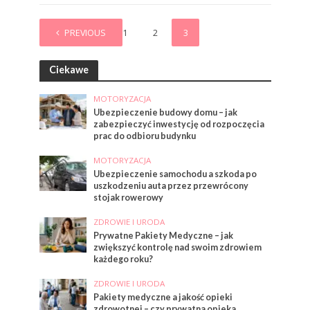
PREVIOUS
1
2
3
Ciekawe
MOTORYZACJA
Ubezpieczenie budowy domu – jak
zabezpieczyć inwestycję od rozpoczęcia
prac do odbioru budynku
MOTORYZACJA
Ubezpieczenie samochodu a szkoda po
uszkodzeniu auta przez przewrócony
stojak rowerowy
ZDROWIE I URODA
Prywatne Pakiety Medyczne – jak
zwiększyć kontrolę nad swoim zdrowiem
każdego roku?
ZDROWIE I URODA
Pakiety medyczne a jakość opieki
zdrowotnej – czy prywatna opieka