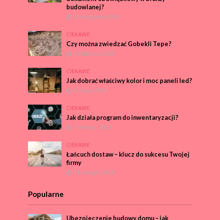
budowlanej?
4 listopada 2025
CIEKAWE
Czy można zwiedzać Gobekli Tepe?
20 marca 2025
CIEKAWE
Jak dobrać właściwy kolor i moc paneli led?
6 maja 2023
CIEKAWE
Jak działa program do inwentaryzacji?
1 marca 2023
CIEKAWE
Łańcuch dostaw – klucz do sukcesu Twojej
firmy
18 lutego 2023
Popularne
Ubezpieczenie budowy domu – jak