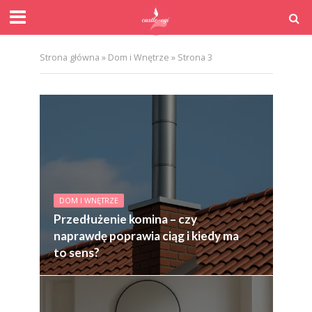
Strona główna
»
Dom i Wnętrze
»
Strona 3
DOM I WNĘTRZE
Przedłużenie komina – czy
naprawdę poprawia ciąg i kiedy ma
to sens?