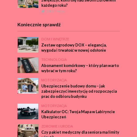
zwiększyć kontrolę nad swoim zdrowiem
każdego roku?
3 Min Read
Koniecznie sprawdź
DOM I WNĘTRZE
Zestaw ogrodowy DOX – elegancja,
wygoda i trwałość w nowej odsłonie
TECHNOLOGIA
Abonament komórkowy – który plan warto
wybrać w tym roku?
MOTORYZACJA
Ubezpieczenie budowy domu – jak
zabezpieczyć inwestycję od rozpoczęcia
prac do odbioru budynku
MOTORYZACJA
Kalkulator OC: Twoja Mapa w Labiryncie
Ubezpieczeń
ZDROWIE I URODA
Czy pakiet medyczny dla seniora ma limity