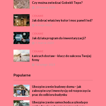
Czy można zwiedzać Gobekli Tepe?
20 marca 2025
CIEKAWE
Jak dobrać właściwy kolor i moc paneli led?
6 maja 2023
CIEKAWE
Jak działa program do inwentaryzacji?
1 marca 2023
CIEKAWE
Łańcuch dostaw – klucz do sukcesu Twojej
firmy
18 lutego 2023
Popularne
Ubezpieczenie budowy domu – jak
zabezpieczyć inwestycję od rozpoczęcia
prac do odbioru budynku
Ubezpieczenie samochodu a szkoda po