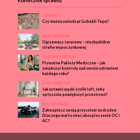
Koniecznie sprawdź
CIEKAWE
Czy można zwiedzać Gobekli Tepe?
DOM I WNĘTRZE
Ogrzewacz tarasowy – niezbędnik w
strefie wypoczynkowej
ZDROWIE I URODA
Prywatne Pakiety Medyczne – jak
zwiększyć kontrolę nad swoim zdrowiem
każdego roku?
DOM I WNĘTRZE
Jak ustawić wąski stolik loft, żeby
optycznie powiększyć przestrzeń?
MOTORYZACJA
Zabezpiecz swoją przyszłość na drodze:
Dlaczego warto mieć ubezpieczenie OC i
AC?