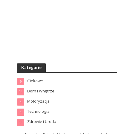
Kategorie
Ciekawe
6
Dom i Wnętrze
14
Motoryzacja
4
Technologia
3
Zdrowie i Uroda
9