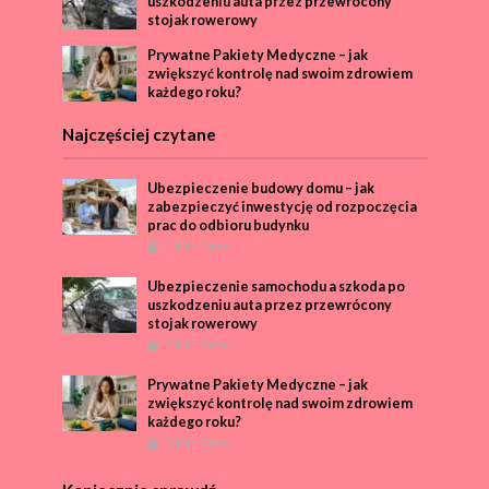
uszkodzeniu auta przez przewrócony
stojak rowerowy
Prywatne Pakiety Medyczne – jak
zwiększyć kontrolę nad swoim zdrowiem
każdego roku?
Najczęściej czytane
Ubezpieczenie budowy domu – jak
zabezpieczyć inwestycję od rozpoczęcia
prac do odbioru budynku
4 Min Read
Ubezpieczenie samochodu a szkoda po
uszkodzeniu auta przez przewrócony
stojak rowerowy
2 Min Read
Prywatne Pakiety Medyczne – jak
zwiększyć kontrolę nad swoim zdrowiem
każdego roku?
3 Min Read