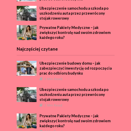
Ubezpieczenie samochodu a szkoda po
uszkodzeniu auta przez przewrócony
stojak rowerowy
Prywatne Pakiety Medyczne – jak
zwiększyć kontrolę nad swoim zdrowiem
każdego roku?
Najczęściej czytane
Ubezpieczenie budowy domu – jak
zabezpieczyć inwestycję od rozpoczęcia
prac do odbioru budynku
4 Min Read
Ubezpieczenie samochodu a szkoda po
uszkodzeniu auta przez przewrócony
stojak rowerowy
2 Min Read
Prywatne Pakiety Medyczne – jak
zwiększyć kontrolę nad swoim zdrowiem
każdego roku?