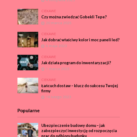
CIEKAWE
Czy można zwiedzać Gobekli Tepe?
20 marca 2025
CIEKAWE
Jak dobrać właściwy kolor i moc paneli led?
6 maja 2023
CIEKAWE
Jak działa program do inwentaryzacji?
1 marca 2023
CIEKAWE
Łańcuch dostaw – klucz do sukcesu Twojej
firmy
18 lutego 2023
Popularne
Ubezpieczenie budowy domu – jak
zabezpieczyć inwestycję od rozpoczęcia
prac do odbioru budynku