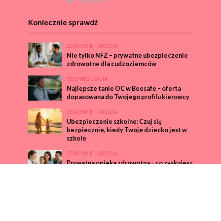
3 Min Read
Koniecznie sprawdź
ZDROWIE I URODA
Nie tylko NFZ – prywatne ubezpieczenie
zdrowotne dla cudzoziemców
TECHNOLOGIA
Najlepsze tanie OC w Beesafe – oferta
dopasowana do Twojego profilu kierowcy
ZDROWIE I URODA
Ubezpieczenie szkolne: Czuj się
bezpiecznie, kiedy Twoje dziecko jest w
szkole
ZDROWIE I URODA
Prywatna opieka zdrowotna – co zyskujesz
z ubezpieczeniem MedicCentre?
CIEKAWE
Freistellungsbescheinigung – dlaczego to
dokument obowiązkowy w branży
budowlanej?